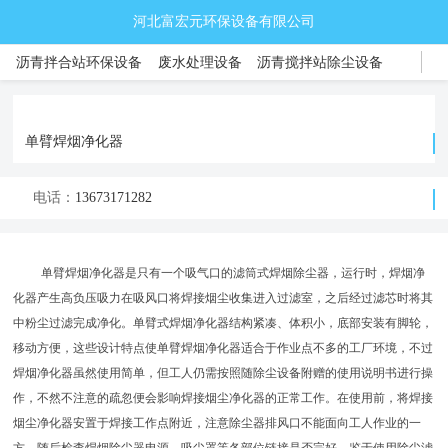
河北富宏元环保设备有限公司
沥青拌合站环保设备
废水处理设备
沥青搅拌站除尘设备
锂电池环保设备
新能源环保设备
除尘器系列
电捕焦油器
废气处理设备
催化燃烧设备
co催化燃烧炉
RTO蓄热式燃烧炉
单臂焊烟净化器
沸石转轮
电话：
13673171282
单臂焊烟净化器是只有一个吸气口的滤筒式焊烟除尘器，运行时，焊烟净
化器产生高负压吸力在吸风口将焊接烟尘收集进入过滤室，之后经过滤芯时将其
中粉尘过滤完成净化。单臂式焊烟净化器结构紧凑、体积小，底部安装有脚轮，
移动方便，这些设计特点使单臂焊烟净化器适合于作业点不多的工厂环境，不过
焊烟净化器虽然使用简单，但工人仍需按照随除尘设备附赠的使用说明书进行操
作，不然不注意的疏忽便会影响焊接烟尘净化器的正常工作。在使用前，将焊接
烟尘净化器安置于焊接工作点附近，注意除尘器排风口不能面向工人作业的一
方，随后检查焊烟除尘器电源、吸尘罩等各部位链接是否完好。鉴于使用除尘滤