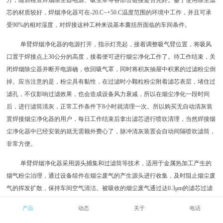
芯的材质较好，焊烟净化器可在-20.C~+50.C温度范围的环境中工作，并且可承
受90%的相对湿度，对焊接这种工种来说基本囊括所面临的车间条件。
单臂焊烟净化器的电源打开，指示灯亮起，接着调整吸气臂位置，将吸风
口置于焊接点上30公分的高度，接着便可进行烟尘净化工作了。待工作结束，关
闭焊烟除尘器并断开电源确，收回吸气罩，同时将积灰抽屉中积累的过滤粉尘倒
掉。应当注意的是，粉尘具有黏性，在过滤时小颗粒粉尘附着滤芯表层，堵住过
滤孔，不仅影响过滤效果，也会造成设备风力衰减，所以在烟尘净化一段时间
后，进行滤筒清灰，正常工作条件下8小时就清理一次。所以购买无自动清灰装
置焊接烟尘净化器的用户，每日工作结束后拿出滤芯进行喷吹清理，当然焊接烟
尘净化器中已经安装的就无需额外费心了，脉冲清灰装置会自动间隔喷吹滤筒，
非常方便。
单臂焊烟净化器采用源头捕集和过滤筒等技术，适用于金属热加工产生的
烟气粉尘治理，通过设备组件在烟尘废气的产生源头进行收集，及时阻止烟尘废
气的挥发扩散，保持车间空气清洁。被吸收的烟尘废气通过达0.3μm的滤芯过滤
净化后，将达到标准的洁净空气室内排放，做到空气内循环，减少车间温湿度的
产品
动态
关于
电话
能量损耗。被过滤掉的粉尘收集在积灰槽内，防治二次污染，同时对贵重金属物