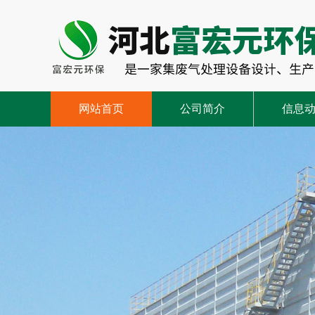
网站首页
公司简介
信息