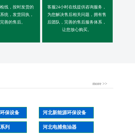
检线，按时发货的
客服24小时在线提供咨询服务，
系统，发货回执，
为您解决售后相关问题，拥有售
完善的售后。
后团队，完善的售后服务体系，
让您放心购买。
more >>
时交货
完善售后
环保设备
河北新能源环保设备
检线，按时发货的
客服24小时在线提供咨询服务，
系统，发货回执，
为您解决售后相关问题，拥有售
系列
河北电捕焦油器
完善的售后。
后团队，完善的售后服务体系，