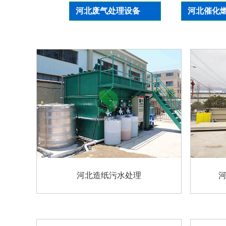
中、售后服务。
河北废气处理设备
河北催化
河北造纸污水处理