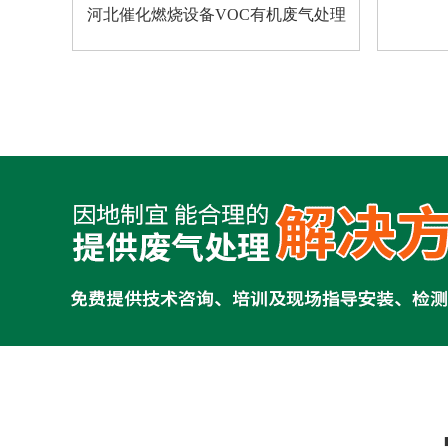
河北催化燃烧设备VOC有机废气处理
设备