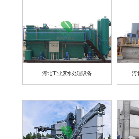
河北工业废水处理设备
河